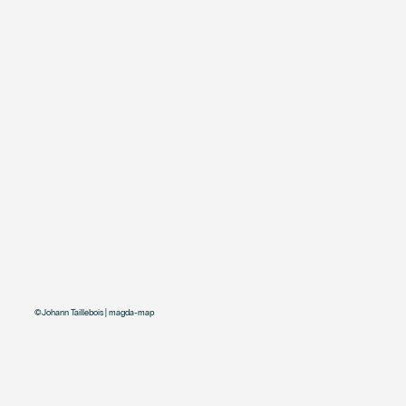
©
Johann Taillebois | magda-map