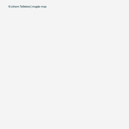
©
Johann Taillebois | magda-map