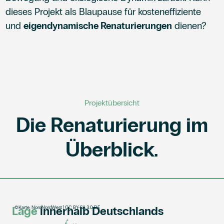
dieses Projekt als Blaupause für kosteneffiziente
und
eigendynamische Renaturierungen
dienen?
Projektübersicht
Die Renaturierung im
Überblick.
Lage
innerhalb Deutschlands
©
Karte: NordNordWest | CC BY-SA 3.0 DE